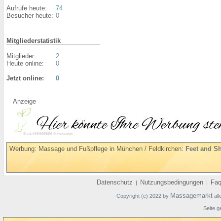
Aufrufe heute:
74
Besucher heute:
0
Mitgliederstatistik
Mitglieder:
2
Heute online:
0
Jetzt online:
0
Anzeige
Werbung: Massage und Fußpflege in München / Feldkirchen:
Feet and S
Datenschutz
Nutzungsbedingungen
Fa
|
|
Massagemarkt
Copyright (c) 2022 by
all
Seite g