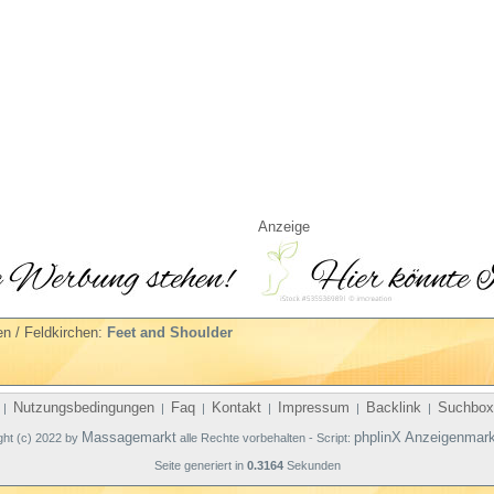
Anzeige
n / Feldkirchen:
Feet and Shoulder
Nutzungsbedingungen
Faq
Kontakt
Impressum
Backlink
Suchbox
|
|
|
|
|
|
Massagemarkt
phplinX Anzeigenmark
ght (c) 2022 by
alle Rechte vorbehalten - Script:
Seite generiert in
0.3164
Sekunden