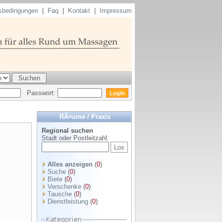
sbedingungen
|
Faq
|
Kontakt
|
Impressum
Passwort:
RÃ¤ume / Praxis
Regional suchen
Stadt oder Postleitzahl:
Alles anzeigen
(
0
)
Suche
(
0
)
Biete
(
0
)
Verschenke
(
0
)
Tausche
(
0
)
Dienstleistung
(
0
)