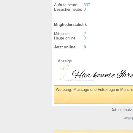
Aufrufe heute:
307
Besucher heute:
0
Mitgliederstatistik
Mitglieder:
2
Heute online:
0
Jetzt online:
0
Anzeige
Werbung: Massage und Fußpflege in Münche
Datenschutz
Copyri