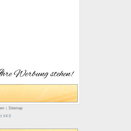
en
Sitemap
|
t V4.0