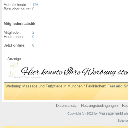
Aufrufe heute:
126
Besucher heute:
0
Mitgliederstatistik
Mitglieder:
2
Heute online:
0
Jetzt online:
0
Anzeige
Werbung: Massage und Fußpflege in München / Feldkirchen:
Feet and S
Datenschutz
Nutzungsbedingungen
Fa
|
|
Massagemarkt
Copyright (c) 2022 by
all
Seite g