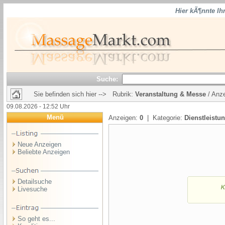
Hier kÃ¶nnte Ih
Suche:
Sie befinden sich hier --> Rubrik:
Veranstaltung & Messe
/ Anze
09.08.2026 - 12:52 Uhr
Menü
Anzeigen:
0
| Kategorie:
Dienstleistu
Neue Anzeigen
Beliebte Anzeigen
Detailsuche
Livesuche
So geht es...