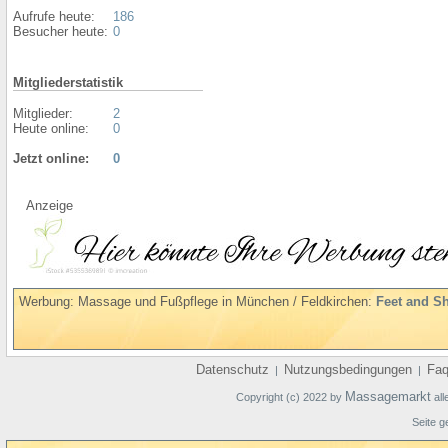
Aufrufe heute:
186
Besucher heute:
0
Mitgliederstatistik
Mitglieder:
2
Heute online:
0
Jetzt online:
0
Anzeige
Werbung: Massage und Fußpflege in München / Feldkirchen:
Feet and S
Datenschutz
Nutzungsbedingungen
Fa
|
|
Massagemarkt
Copyright (c) 2022 by
all
Seite g